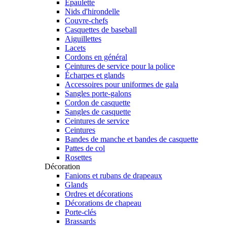
Épaulette
Nids d'hirondelle
Couvre-chefs
Casquettes de baseball
Aiguillettes
Lacets
Cordons en général
Ceintures de service pour la police
Écharpes et glands
Accessoires pour uniformes de gala
Sangles porte-galons
Cordon de casquette
Sangles de casquette
Ceintures de service
Ceintures
Bandes de manche et bandes de casquette
Pattes de col
Rosettes
Décoration
Fanions et rubans de drapeaux
Glands
Ordres et décorations
Décorations de chapeau
Porte-clés
Brassards