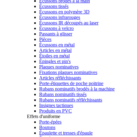
Écussons brodés à la main
Écussons tissés
Écussons en polymère 3D
Écussons infrarouges
Écussons IR découpés au laser
Écussons à velcro
Passants à glisser
Pièces
Écussons en métal
Articles en métal
Étoiles en métal
Épingles et pin's
Plaques nominatives
Fixations plaques nominatives
Articles réfléchissants
Porte-étiquettes de poche poitrine
Rubans nominatifs brodés à la machine
Rubans nominatifs tissés
Rubans nominatifs réfléchissants
Insignes tactiques
Produits en PVC
Effets d'uniforme
Porte-épées
Boutons
Épaulette et tresses d'épaule