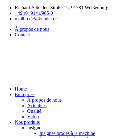
Richard-Stücklen-Straße 15, 91781 Weißenburg
+49 (0) 9141/905-0
mailbox@a-bender.de
À propos de nous
Contact
Home
Entreprise
À propos de nous
Actualités
Qualité
Vidéo
Nos produits
Insigne
Insignes brodés à la machine