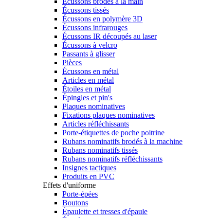
Écussons brodés à la main
Écussons tissés
Écussons en polymère 3D
Écussons infrarouges
Écussons IR découpés au laser
Écussons à velcro
Passants à glisser
Pièces
Écussons en métal
Articles en métal
Étoiles en métal
Épingles et pin's
Plaques nominatives
Fixations plaques nominatives
Articles réfléchissants
Porte-étiquettes de poche poitrine
Rubans nominatifs brodés à la machine
Rubans nominatifs tissés
Rubans nominatifs réfléchissants
Insignes tactiques
Produits en PVC
Effets d'uniforme
Porte-épées
Boutons
Épaulette et tresses d'épaule