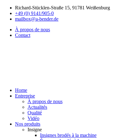
Richard-Stücklen-Straße 15, 91781 Weißenburg
+49 (0) 9141/905-0
mailbox@a-bender.de
À propos de nous
Contact
Home
Entreprise
À propos de nous
Actualités
Qualité
Vidéo
Nos produits
Insigne
Insignes brodés à la machine