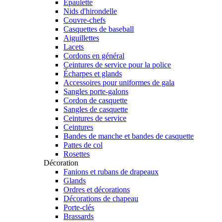
Épaulette
Nids d'hirondelle
Couvre-chefs
Casquettes de baseball
Aiguillettes
Lacets
Cordons en général
Ceintures de service pour la police
Écharpes et glands
Accessoires pour uniformes de gala
Sangles porte-galons
Cordon de casquette
Sangles de casquette
Ceintures de service
Ceintures
Bandes de manche et bandes de casquette
Pattes de col
Rosettes
Décoration
Fanions et rubans de drapeaux
Glands
Ordres et décorations
Décorations de chapeau
Porte-clés
Brassards