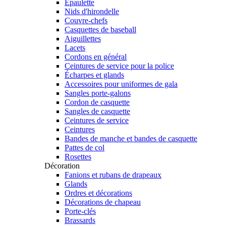
Épaulette
Nids d'hirondelle
Couvre-chefs
Casquettes de baseball
Aiguillettes
Lacets
Cordons en général
Ceintures de service pour la police
Écharpes et glands
Accessoires pour uniformes de gala
Sangles porte-galons
Cordon de casquette
Sangles de casquette
Ceintures de service
Ceintures
Bandes de manche et bandes de casquette
Pattes de col
Rosettes
Décoration
Fanions et rubans de drapeaux
Glands
Ordres et décorations
Décorations de chapeau
Porte-clés
Brassards