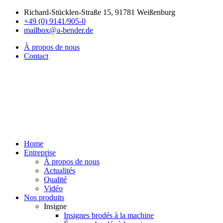
Richard-Stücklen-Straße 15, 91781 Weißenburg
+49 (0) 9141/905-0
mailbox@a-bender.de
À propos de nous
Contact
Home
Entreprise
À propos de nous
Actualités
Qualité
Vidéo
Nos produits
Insigne
Insignes brodés à la machine