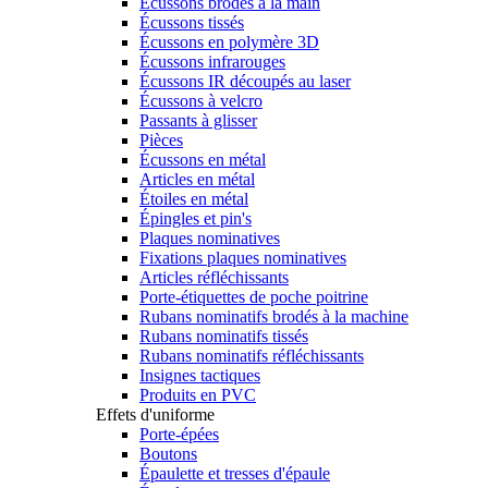
Écussons brodés à la main
Écussons tissés
Écussons en polymère 3D
Écussons infrarouges
Écussons IR découpés au laser
Écussons à velcro
Passants à glisser
Pièces
Écussons en métal
Articles en métal
Étoiles en métal
Épingles et pin's
Plaques nominatives
Fixations plaques nominatives
Articles réfléchissants
Porte-étiquettes de poche poitrine
Rubans nominatifs brodés à la machine
Rubans nominatifs tissés
Rubans nominatifs réfléchissants
Insignes tactiques
Produits en PVC
Effets d'uniforme
Porte-épées
Boutons
Épaulette et tresses d'épaule