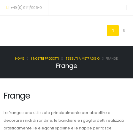
+49 (0) 9141/905-0
HOME
I NOSTRI PRODOTTI
TESSUTI A METRAGGIO
FRANGE
Frange
Frange
Le frange sono utilizzate principalmente per abbellire e
decorare i nidi di rondine, le bandiere e i gagliardetti realizzati
artisticamente, le eleganti spalline e le nappe per fasce.