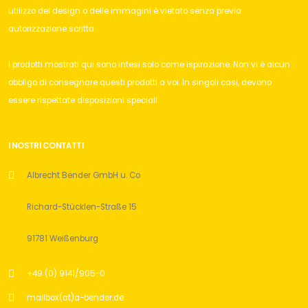
utilizzo del design o delle immagini è vietato senza previa
autorizzazione scritta.
I prodotti mostrati qui sono intesi solo come ispirazione. Non vi è alcun
obbligo di consegnare questi prodotti a voi. In singoli casi, devono
essere rispettate disposizioni speciali.
I NOSTRI CONTATTI
Albrecht Bender GmbH u. Co
Richard-Stücklen-Straße 15
91781 Weißenburg
+49 (0) 9141/905-0
mailbox(at)a-bender.de