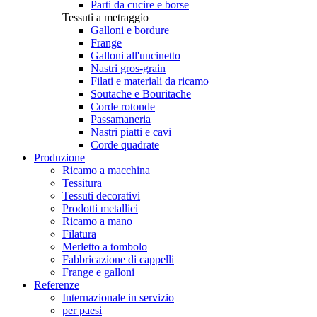
Parti da cucire e borse
Tessuti a metraggio
Galloni e bordure
Frange
Galloni all'uncinetto
Nastri gros-grain
Filati e materiali da ricamo
Soutache e Bouritache
Corde rotonde
Passamaneria
Nastri piatti e cavi
Corde quadrate
Produzione
Ricamo a macchina
Tessitura
Tessuti decorativi
Prodotti metallici
Ricamo a mano
Filatura
Merletto a tombolo
Fabbricazione di cappelli
Frange e galloni
Referenze
Internazionale in servizio
per paesi