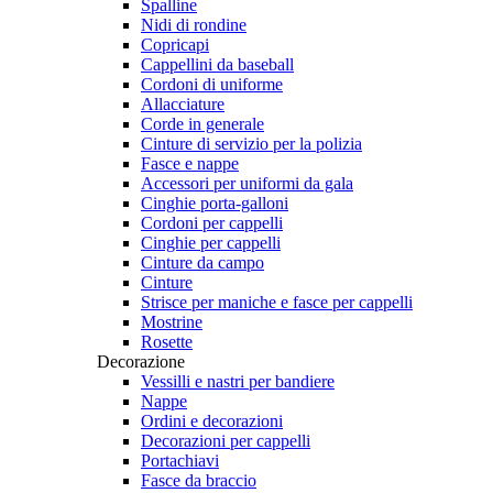
Spalline
Nidi di rondine
Copricapi
Cappellini da baseball
Cordoni di uniforme
Allacciature
Corde in generale
Cinture di servizio per la polizia
Fasce e nappe
Accessori per uniformi da gala
Cinghie porta-galloni
Cordoni per cappelli
Cinghie per cappelli
Cinture da campo
Cinture
Strisce per maniche e fasce per cappelli
Mostrine
Rosette
Decorazione
Vessilli e nastri per bandiere
Nappe
Ordini e decorazioni
Decorazioni per cappelli
Portachiavi
Fasce da braccio