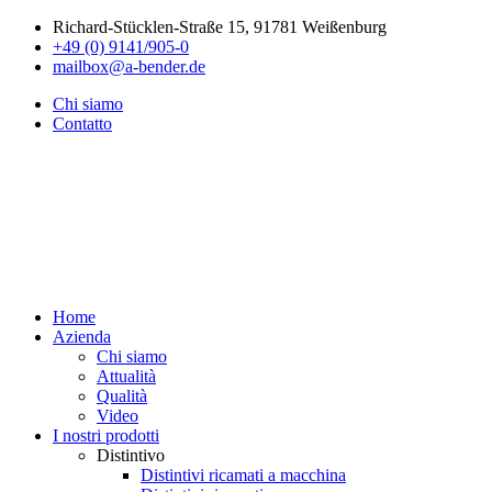
Richard-Stücklen-Straße 15, 91781 Weißenburg
+49 (0) 9141/905-0
mailbox@a-bender.de
Chi siamo
Contatto
Home
Azienda
Chi siamo
Attualità
Qualità
Video
I nostri prodotti
Distintivo
Distintivi ricamati a macchina