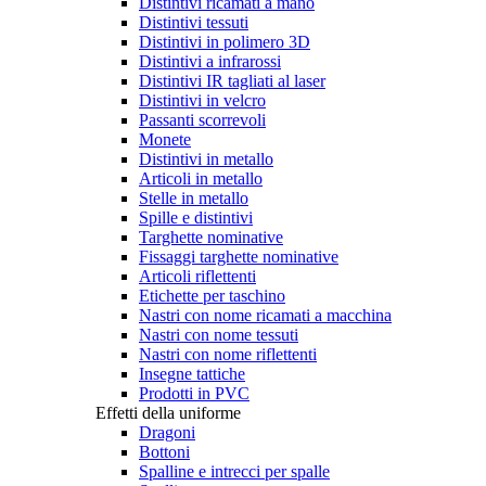
Distintivi ricamati a mano
Distintivi tessuti
Distintivi in polimero 3D
Distintivi a infrarossi
Distintivi IR tagliati al laser
Distintivi in velcro
Passanti scorrevoli
Monete
Distintivi in metallo
Articoli in metallo
Stelle in metallo
Spille e distintivi
Targhette nominative
Fissaggi targhette nominative
Articoli riflettenti
Etichette per taschino
Nastri con nome ricamati a macchina
Nastri con nome tessuti
Nastri con nome riflettenti
Insegne tattiche
Prodotti in PVC
Effetti della uniforme
Dragoni
Bottoni
Spalline e intrecci per spalle