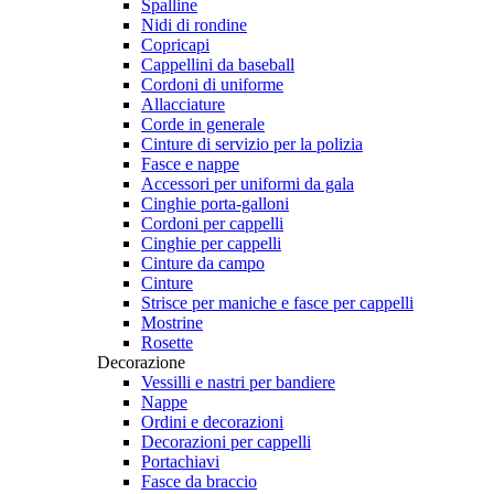
Spalline
Nidi di rondine
Copricapi
Cappellini da baseball
Cordoni di uniforme
Allacciature
Corde in generale
Cinture di servizio per la polizia
Fasce e nappe
Accessori per uniformi da gala
Cinghie porta-galloni
Cordoni per cappelli
Cinghie per cappelli
Cinture da campo
Cinture
Strisce per maniche e fasce per cappelli
Mostrine
Rosette
Decorazione
Vessilli e nastri per bandiere
Nappe
Ordini e decorazioni
Decorazioni per cappelli
Portachiavi
Fasce da braccio