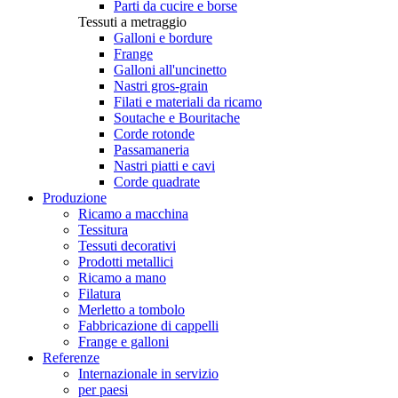
Parti da cucire e borse
Tessuti a metraggio
Galloni e bordure
Frange
Galloni all'uncinetto
Nastri gros-grain
Filati e materiali da ricamo
Soutache e Bouritache
Corde rotonde
Passamaneria
Nastri piatti e cavi
Corde quadrate
Produzione
Ricamo a macchina
Tessitura
Tessuti decorativi
Prodotti metallici
Ricamo a mano
Filatura
Merletto a tombolo
Fabbricazione di cappelli
Frange e galloni
Referenze
Internazionale in servizio
per paesi