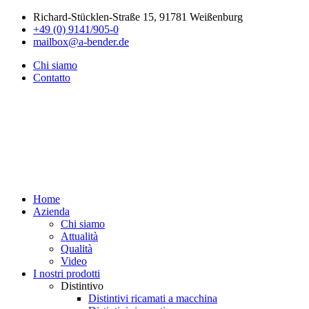
Richard-Stücklen-Straße 15, 91781 Weißenburg
+49 (0) 9141/905-0
mailbox@a-bender.de
Chi siamo
Contatto
Home
Azienda
Chi siamo
Attualità
Qualità
Video
I nostri prodotti
Distintivo
Distintivi ricamati a macchina