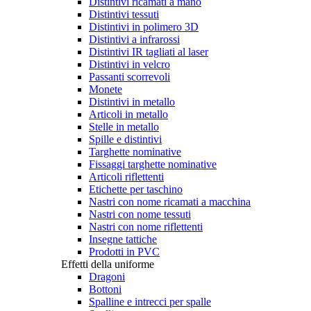
Distintivi ricamati a mano
Distintivi tessuti
Distintivi in polimero 3D
Distintivi a infrarossi
Distintivi IR tagliati al laser
Distintivi in velcro
Passanti scorrevoli
Monete
Distintivi in metallo
Articoli in metallo
Stelle in metallo
Spille e distintivi
Targhette nominative
Fissaggi targhette nominative
Articoli riflettenti
Etichette per taschino
Nastri con nome ricamati a macchina
Nastri con nome tessuti
Nastri con nome riflettenti
Insegne tattiche
Prodotti in PVC
Effetti della uniforme
Dragoni
Bottoni
Spalline e intrecci per spalle