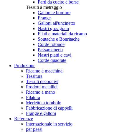
Parti da cucire e borse
Tessuti a metraggio
Galloni e bordure
Frange
Galloni all'uncinetto
Nastri gros-grain
Filati e materiali da ricamo
Soutache e Bouritache
Corde rotonde
Passamaneria
Nastri piatti e cavi
Corde quadrate
Produzione
Ricamo a macchina
Tessitura
Tessuti decorativi
Prodotti metallici
Ricamo a mano
Filatura
Merletto a tombolo
Fabbricazione di cappelli
Frange e galloni
Referenze
Internazionale in servizio
per paesi