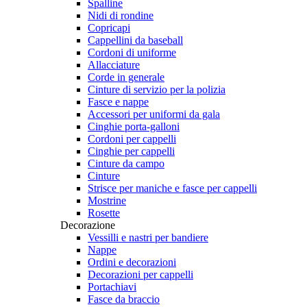
Spalline
Nidi di rondine
Copricapi
Cappellini da baseball
Cordoni di uniforme
Allacciature
Corde in generale
Cinture di servizio per la polizia
Fasce e nappe
Accessori per uniformi da gala
Cinghie porta-galloni
Cordoni per cappelli
Cinghie per cappelli
Cinture da campo
Cinture
Strisce per maniche e fasce per cappelli
Mostrine
Rosette
Decorazione
Vessilli e nastri per bandiere
Nappe
Ordini e decorazioni
Decorazioni per cappelli
Portachiavi
Fasce da braccio