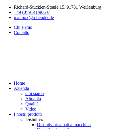
Richard-Stücklen-Straße 15, 91781 Weißenburg
+49 (0) 9141/905-0
mailbox@a-bender.de
Chi siamo
Contatto
Home
Azienda
Chi siamo
Attualità
Qualità
Video
I nostri prodotti
Distintivo
Distintivi ricamati a macchina