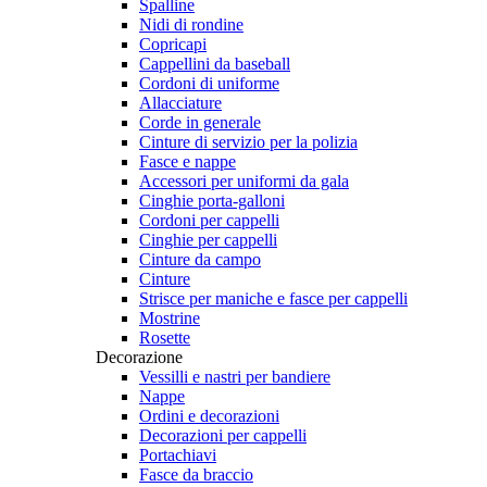
Spalline
Nidi di rondine
Copricapi
Cappellini da baseball
Cordoni di uniforme
Allacciature
Corde in generale
Cinture di servizio per la polizia
Fasce e nappe
Accessori per uniformi da gala
Cinghie porta-galloni
Cordoni per cappelli
Cinghie per cappelli
Cinture da campo
Cinture
Strisce per maniche e fasce per cappelli
Mostrine
Rosette
Decorazione
Vessilli e nastri per bandiere
Nappe
Ordini e decorazioni
Decorazioni per cappelli
Portachiavi
Fasce da braccio