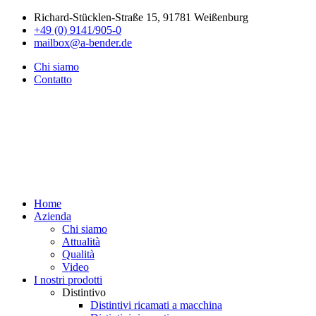
Richard-Stücklen-Straße 15, 91781 Weißenburg
+49 (0) 9141/905-0
mailbox@a-bender.de
Chi siamo
Contatto
Home
Azienda
Chi siamo
Attualità
Qualità
Video
I nostri prodotti
Distintivo
Distintivi ricamati a macchina