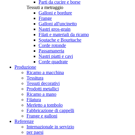
Parti da cucire e borse
Tessuti a metraggio
Galloni e bordure
Frange
Galloni all'uncinetto
Nastri gros-grain
Filati e materiali da ricamo
Soutache e Bouritache
Corde rotonde
Passamaneria
Nastri piatti e cavi
Corde quadrate
Produzione
Ricamo a macchina
Tessitura
Tessuti decorativi
Prodotti metallici
Ricamo a mano
Filatura
Merletto a tombolo
Fabbricazione di cappelli
Frange e galloni
Referenze
Internazionale in servizio
per paesi