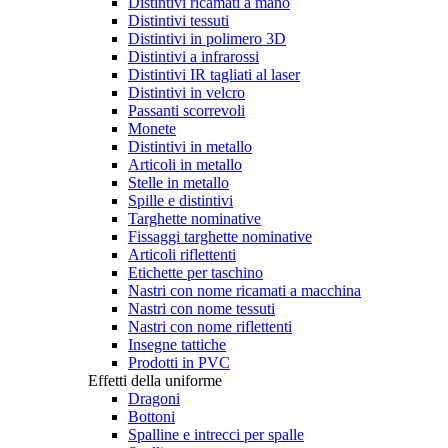
Distintivi ricamati a mano
Distintivi tessuti
Distintivi in polimero 3D
Distintivi a infrarossi
Distintivi IR tagliati al laser
Distintivi in velcro
Passanti scorrevoli
Monete
Distintivi in metallo
Articoli in metallo
Stelle in metallo
Spille e distintivi
Targhette nominative
Fissaggi targhette nominative
Articoli riflettenti
Etichette per taschino
Nastri con nome ricamati a macchina
Nastri con nome tessuti
Nastri con nome riflettenti
Insegne tattiche
Prodotti in PVC
Effetti della uniforme
Dragoni
Bottoni
Spalline e intrecci per spalle