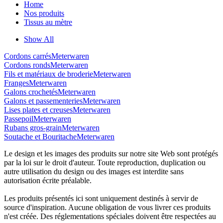
Home
Nos produits
Tissus au mètre
Show All
Cordons carrés
Meterwaren
Cordons ronds
Meterwaren
Fils et matériaux de broderie
Meterwaren
Franges
Meterwaren
Galons crochetés
Meterwaren
Galons et passementeries
Meterwaren
Lises plates et creuses
Meterwaren
Passepoil
Meterwaren
Rubans gros-grain
Meterwaren
Soutache et Bouritache
Meterwaren
Le design et les images des produits sur notre site Web sont protégés
par la loi sur le droit d'auteur. Toute reproduction, duplication ou
autre utilisation du design ou des images est interdite sans
autorisation écrite préalable.
Les produits présentés ici sont uniquement destinés à servir de
source d'inspiration. Aucune obligation de vous livrer ces produits
n'est créée. Des réglementations spéciales doivent être respectées au