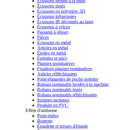
Écussons brodés à la main
Écussons tissés
Écussons en polymère 3D
Écussons infrarouges
Écussons IR découpés au laser
Écussons à velcro
Passants à glisser
Pièces
Écussons en métal
Articles en métal
Étoiles en métal
Épingles et pin's
Plaques nominatives
Fixations plaques nominatives
Articles réfléchissants
Porte-étiquettes de poche poitrine
Rubans nominatifs brodés à la machine
Rubans nominatifs tissés
Rubans nominatifs réfléchissants
Insignes tactiques
Produits en PVC
Effets d'uniforme
Porte-épées
Boutons
Épaulette et tresses d'épaule