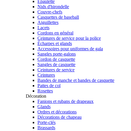
Épaulette
Nids d'hirondelle
Couvre-chefs
Casquettes de baseball
Aiguillettes
Lacets
Cordons en général
Ceintures de service pour la police
Écharpes et glands
Accessoires pour uniformes de gala
Sangles porte-galons
Cordon de casquette
Sangles de casquette
Ceintures de service
Ceintures
Bandes de manche et bandes de casquette
Pattes de col
Rosettes
Décoration
Fanions et rubans de drapeaux
Glands
Ordres et décorations
Décorations de chapeau
Porte-clés
Brassards