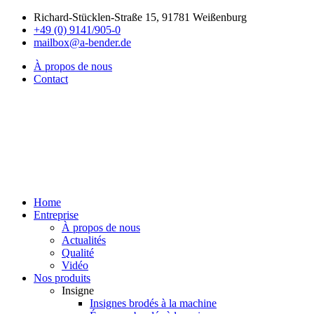
Richard-Stücklen-Straße 15, 91781 Weißenburg
+49 (0) 9141/905-0
mailbox@a-bender.de
À propos de nous
Contact
Home
Entreprise
À propos de nous
Actualités
Qualité
Vidéo
Nos produits
Insigne
Insignes brodés à la machine