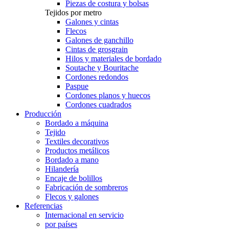
Piezas de costura y bolsas
Tejidos por metro
Galones y cintas
Flecos
Galones de ganchillo
Cintas de grosgrain
Hilos y materiales de bordado
Soutache y Bouritache
Cordones redondos
Paspue
Cordones planos y huecos
Cordones cuadrados
Producción
Bordado a máquina
Tejido
Textiles decorativos
Productos metálicos
Bordado a mano
Hilandería
Encaje de bolillos
Fabricación de sombreros
Flecos y galones
Referencias
Internacional en servicio
por países