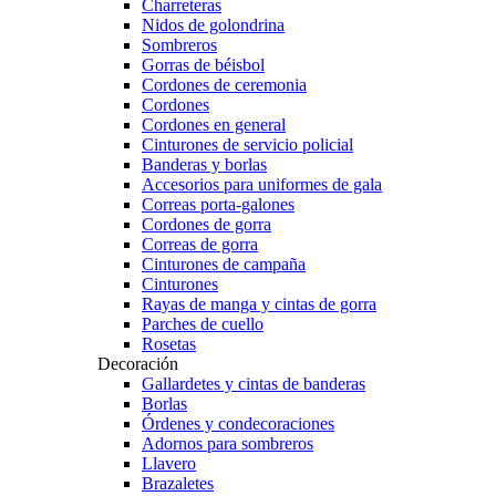
Charreteras
Nidos de golondrina
Sombreros
Gorras de béisbol
Cordones de ceremonia
Cordones
Cordones en general
Cinturones de servicio policial
Banderas y borlas
Accesorios para uniformes de gala
Correas porta-galones
Cordones de gorra
Correas de gorra
Cinturones de campaña
Cinturones
Rayas de manga y cintas de gorra
Parches de cuello
Rosetas
Decoración
Gallardetes y cintas de banderas
Borlas
Órdenes y condecoraciones
Adornos para sombreros
Llavero
Brazaletes