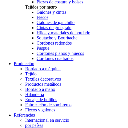
Piezas de costura y bolsas
Tejidos por metro
Galones y cintas
Flecos
Galones de ganchillo
Cintas de grosgrain
Hilos y materiales de bordado
Soutache y Bouritache
Cordones redondos
Paspue
Cordones planos y huecos
Cordones cuadrados
Producción
Bordado a máquina
Tejido
Textiles decorativos
Productos metálicos
Bordado a mano
Hilandería
Encaje de bolillos
Fabricación de sombreros
Flecos y galones
Referencias
Internacional en servicio
por países