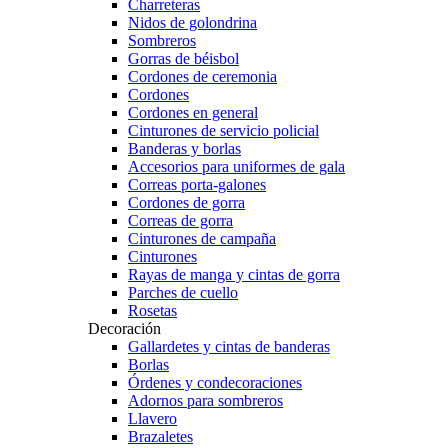
Charreteras
Nidos de golondrina
Sombreros
Gorras de béisbol
Cordones de ceremonia
Cordones
Cordones en general
Cinturones de servicio policial
Banderas y borlas
Accesorios para uniformes de gala
Correas porta-galones
Cordones de gorra
Correas de gorra
Cinturones de campaña
Cinturones
Rayas de manga y cintas de gorra
Parches de cuello
Rosetas
Decoración
Gallardetes y cintas de banderas
Borlas
Órdenes y condecoraciones
Adornos para sombreros
Llavero
Brazaletes