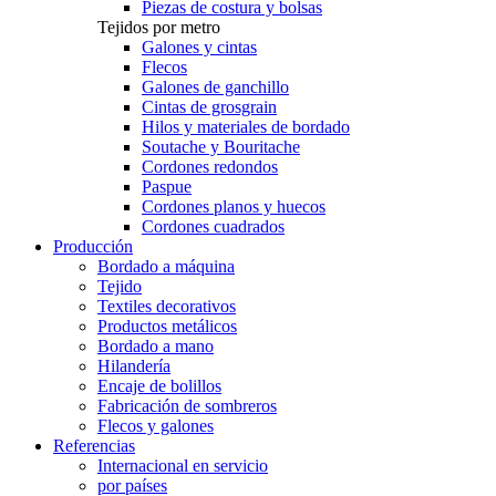
Piezas de costura y bolsas
Tejidos por metro
Galones y cintas
Flecos
Galones de ganchillo
Cintas de grosgrain
Hilos y materiales de bordado
Soutache y Bouritache
Cordones redondos
Paspue
Cordones planos y huecos
Cordones cuadrados
Producción
Bordado a máquina
Tejido
Textiles decorativos
Productos metálicos
Bordado a mano
Hilandería
Encaje de bolillos
Fabricación de sombreros
Flecos y galones
Referencias
Internacional en servicio
por países