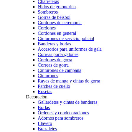
Charreteras
Nidos de golondrina
Sombreros
Gorras de béisbol
Cordones de ceremonia
Cordones
Cordones en general
Cinturones de servicio policial
Banderas y borlas
Accesorios para uniformes de gala
Correas porta-galones
Cordones de gorra
Correas de gorra
Cinturones de campaña
Cinturones
Rayas de manga y cintas de gorra
Parches de cuello
Rosetas
Decoración
Gallardetes y cintas de banderas
Borlas
Órdenes y condecoraciones
Adornos para sombreros
Llavero
Brazaletes