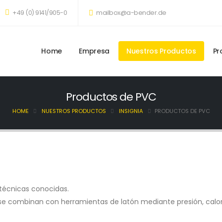
+49 (0) 9141/905-0
mailbox@a-bender.de
Home
Empresa
Nuestros Productos
Pr
Productos de PVC
HOME
NUESTROS PRODUCTOS
INSIGNIA
PRODUCTOS DE PVC
n técnicas conocidas.
se combinan con herramientas de latón mediante presión, calor 