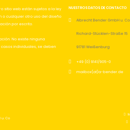
NUESTROS DATOS DE CONTACTO
 sitio web están sujetos a la ley
 o cualquier otro uso del diseño
Albrecht Bender GmbH u. Co
ación por escrito.
Richard-Stücklen-Straße 15
ación. No existe ninguna
 casos individuales, se deben
91781 Weißenburg
+49 (0) 9141/905-0
mailbox(at)a-bender.de
M
 u. Co