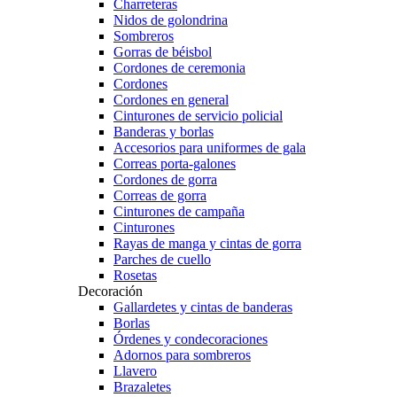
Charreteras
Nidos de golondrina
Sombreros
Gorras de béisbol
Cordones de ceremonia
Cordones
Cordones en general
Cinturones de servicio policial
Banderas y borlas
Accesorios para uniformes de gala
Correas porta-galones
Cordones de gorra
Correas de gorra
Cinturones de campaña
Cinturones
Rayas de manga y cintas de gorra
Parches de cuello
Rosetas
Decoración
Gallardetes y cintas de banderas
Borlas
Órdenes y condecoraciones
Adornos para sombreros
Llavero
Brazaletes