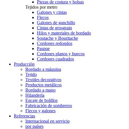
Piezas de costura y bolsas
Tejidos por metro
Galones y cintas
Flecos
Galones de ganchillo
Cintas de grosgrain
Hilos y materiales de bordado
Soutache y Bouritache
Cordones redondos
Paspue
Cordones planos y huecos
Cordones cuadrados
Producción
Bordado a máquina
Tejido
Textiles decorativos
Productos metálicos
Bordado a mano
Hilandería
Encaje de bolillos
Fabricación de sombreros
Flecos y galones
Referencias
Internacional en servicio
por países