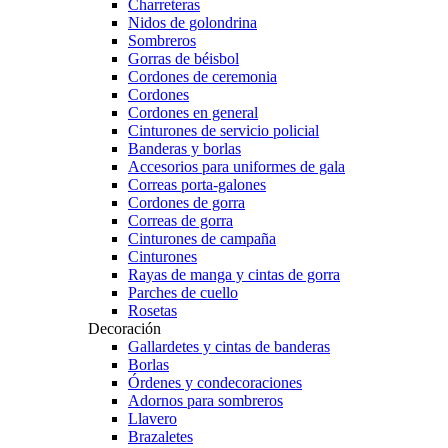
Charreteras
Nidos de golondrina
Sombreros
Gorras de béisbol
Cordones de ceremonia
Cordones
Cordones en general
Cinturones de servicio policial
Banderas y borlas
Accesorios para uniformes de gala
Correas porta-galones
Cordones de gorra
Correas de gorra
Cinturones de campaña
Cinturones
Rayas de manga y cintas de gorra
Parches de cuello
Rosetas
Decoración
Gallardetes y cintas de banderas
Borlas
Órdenes y condecoraciones
Adornos para sombreros
Llavero
Brazaletes