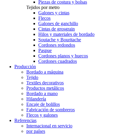
Piezas de costura y bolsas
Tejidos por metro
Galones y cintas
Flecos
Galones de ganchillo
Cintas de grosgrain
Hilos y materiales de bordado
Soutache y Bouritache
Cordones redondos
Paspue
Cordones planos y huecos
Cordones cuadrados
Producción
Bordado a máquina
Tejido
Textiles decorativos
Productos metálicos
Bordado a mano
Hilandería
Encaje de bolillos
Fabricación de sombreros
Flecos y galones
Referencias
Internacional en servicio
por países